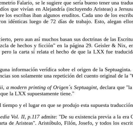
Demetrio Falario, se le sugiere que sería bueno tener una trad
íos que vivían en Alejandría (incluyendo Aristeas) a Jersus
tre los escribas iban algunos eruditos. Cada uno de los escrib
n idénticas luego de 72 días de trabajo. Esto, alegan ello
cierto, pero aun así muchos basan sus doctrinas de las Escri
cla de hechos y ficción" en la página 29. Geisler & Nix, en
os pero la carta sí relata el hecho de que la LXX fue traduc
nguna información verídica sobre el origen de la Septuaginta.
cias son solamente una repetición del cuento original de la "C
 ii, a modern printing of Origen´s Septuagint
, declara que "l
ad que la LXX supuestamente tiene."
tiempo y el lugar en que se produjo esta supuesta traducción a
dia Vol. II, p.117
admite: "De su existencia previa a la era C
rta de Aristeas". Aristóbulo, Filón, Josefo, y todos los escri