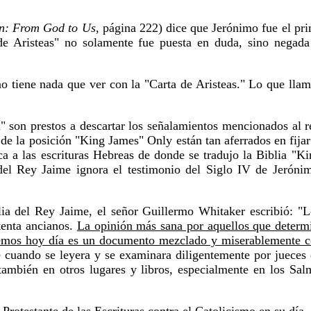
on: From God to Us
, página 222) dice que Jerónimo fue el pri
 de Aristeas" no solamente fue puesta en duda, sino negad
no tiene nada que ver con la "Carta de Aristeas." Lo que ll
" son prestos a descartar los señalamientos mencionados al r
e la posición "King James" Only están tan aferrados en fijar l
a a las escrituras Hebreas de donde se tradujo la Biblia "K
 del Rey Jaime ignora el testimonio del Siglo IV de Jerónim
blia del Rey Jaime, el señor Guillermo Whitaker escribió: "
etenta ancianos.
La opinión más sana por aquellos que determi
enemos hoy día es un documento mezclado y miserablemente 
 cuando se leyera y se examinara diligentemente por jueces d
ambién en otros lugares y libros, especialmente en los Sa