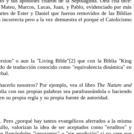
o y sus apóstoles citaron de la Septuaginta. Otra cita dice:
or Mateo, Marcos, Lucas, Juan, y Pablo, evidenciado por más
artes de Ester y Daniel que fueron removidos de las Biblias
 incorrecta pero a la vez demuestra el porqué el Catolicismo
rsion" o aun la "Living Bible"[2] que con la Biblia "King
étodo de traducción conocido como "equivalencia dinámica" en
rbal.
 hacerlo nosotros? Por ejemplo, vea el libro
The Nature and
lia con sus propias palabras sea parafraseándola o haciendo
en su propia regla y su propia fuente de autoridad.
. Pero ¿porqué hay tantos evangélicos aferrados a la misma
llo, valorizan la idea de ser aceptados como "eruditos" y
n llamándoles "ignorantes" o "sin erudición" si no cree que