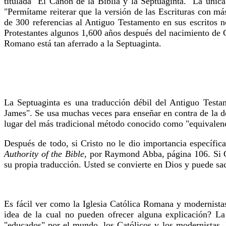
titulada "El Canon de la Biblia y la Septuaginta." La única
"Permítame reiterar que la versión de las Escrituras con m
de 300 referencias al Antiguo Testamento en sus escritos n
Protestantes algunos 1,600 años después del nacimiento de C
Romano está tan aferrado a la Septuaginta.
La Septuaginta es una traducción débil del Antiguo Testa
James". Se usa muchas veces para enseñar en contra de la do
lugar del más tradicional método conocido como "equivalenci
Después de todo, si Cristo no le dio importancia específic
Authority of the Bible
, por Raymond Abba, página 106. Si Cr
su propia traducción. Usted se convierte en Dios y puede sac
Es fácil ver como la Iglesia Católica Romana y modernista
idea de la cual no pueden ofrecer alguna explicación? La
"educados" por el mundo, los Católicos y los modernistas. 