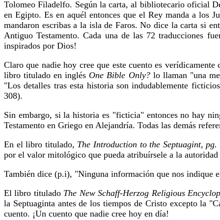
Tolomeo Filadelfo. Según la carta, al bibliotecario oficial 
en Egipto. Es en aquél entonces que el Rey manda a los Jud
mandaron escribas a la isla de Faros. No dice la carta si en
Antiguo Testamento. Cada una de las 72 traducciones fuero
inspirados por Dios!
Claro que nadie hoy cree que este cuento es verídicamente 
libro titulado en inglés
One Bible Only?
lo llaman "una mez
"Los detalles tras esta historia son indudablemente fictici
308).
Sin embargo, si la historia es "ficticia" entonces no hay ni
Testamento en Griego en Alejandría. Todas las demás referen
En el libro titulado,
The Introduction to the Septuagint
,
pg.
por el valor mitológico que pueda atribuírsele a la autorid
También dice (p.i), "Ninguna información que nos indique el 
El libro titulado
The New Schaff-Herzog Religious Encyclope
la Septuaginta antes de los tiempos de Cristo excepto la "Ca
cuento. ¡Un cuento que nadie cree hoy en día!