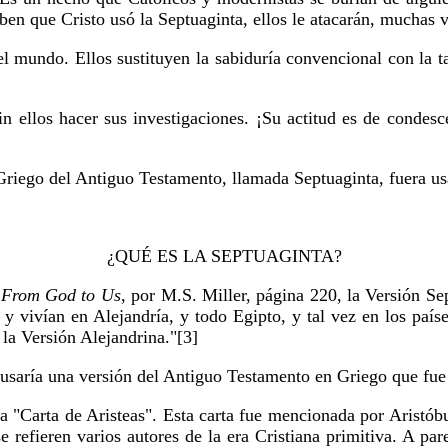
ben que Cristo usó la Septuaginta, ellos le atacarán, muchas 
 mundo. Ellos sustituyen la sabiduría convencional con la tar
sin ellos hacer sus investigaciones. ¡Su actitud es de conde
 Griego del Antiguo Testamento, llamada Septuaginta, fuera us
¿QUÉ ES LA SEPTUAGINTA?
: From God to Us
, por M.S. Miller, página 220, la Versión S
a y vivían en Alejandría, y todo Egipto, y tal vez en los pa
 la Versión Alejandrina."[3]
, usaría una versión del Antiguo Testamento en Griego que fue
da "Carta de Aristeas". Esta carta fue mencionada por Aristó
efieren varios autores de la era Cristiana primitiva. A parec