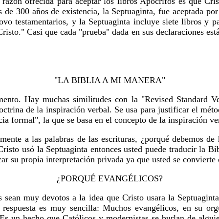
 razón ofrecida para aceptar los libros Apócrifos es que Crist
ás de 300 años de existencia, la Septuaginta, fue aceptada p
ovo testamentarios, y la Septuaginta incluye siete libros y p
risto." Casi que cada "prueba" dada en sus declaraciones está
"LA BIBLIA A MI MANERA"
mento. Hay muchas similitudes con la "Revised Standard Ve
ctrina de la inspiración verbal. Se usa para justificar el m
a formal", la que se basa en el concepto de la inspiración ve
amente a las palabras de las escrituras, ¿porqué debemos de
isto usó la Septuaginta entonces usted puede traducir la Bib
ar su propia interpretación privada ya que usted se convierte 
¿PORQUÉ EVANGÉLICOS?
s sean muy devotos a la idea que Cristo usara la Septuaginta
 respuesta es muy sencilla: Muchos evangélicos, en su orgu
Es un hecho que Católicos y modernistas se burlan de alguie