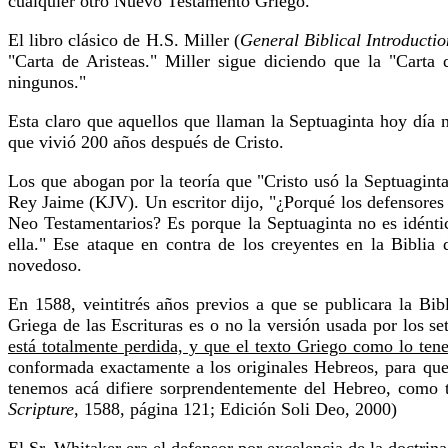
cualquier otro Nuevo Testamento Griego.
El libro clásico de H.S. Miller (
General Biblical Introducti
"Carta de Aristeas." Miller sigue diciendo que la "Carta
ningunos."
Esta claro que aquellos que llaman la Septuaginta hoy día 
que vivió 200 años después de Cristo.
Los que abogan por la teoría que "Cristo usó la Septuaginta
Rey Jaime (KJV). Un escritor dijo, "¿Porqué los defensores d
Neo Testamentarios? Es porque la Septuaginta no es idéntic
ella." Ese ataque en contra de los creyentes en la Biblia
novedoso.
En 1588, veintitrés años previos a que se publicara la Bi
Griega de las Escrituras es o no la versión usada por los s
está totalmente perdida, y que el texto Griego como lo t
conformada exactamente a los originales Hebreos, para que
tenemos acá difiere sorprendentemente del Hebreo, como t
Scripture
, 1588, página 121; Edición Soli Deo, 2000)