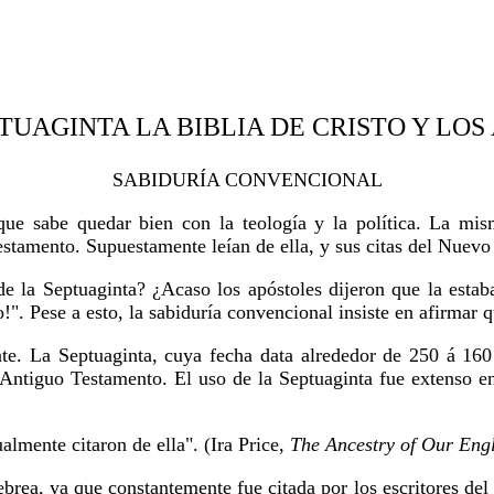
PTUAGINTA LA BIBLIA DE CRISTO Y LOS
SABIDURÍA CONVENCIONAL
que sabe quedar bien con la teología y la política. La mis
estamento. Supuestamente leían de ella, y sus citas del Nuev
de la Septuaginta? ¿Acaso los apóstoles dijeron que la est
o!". Pese a esto, la sabiduría convencional insiste en afirmar 
ente. La Septuaginta, cuya fecha data alrededor de 250 á 16
l Antiguo Testamento. El uso de la Septuaginta fue extenso e
ualmente citaron de ella". (Ira Price,
The Ancestry of Our Engl
ebrea, ya que constantemente fue citada por los escritores de