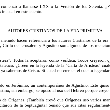
s comenzó a llamarse LXX ó la Versión de los Setenta. ¿P
s inusual en este cuento.
AUTORES CRISTIANOS DE LA ERA PRIMITIVA
 menudo hacen referencia a los autores Cristianos de la era
, Cirilo de Jerusalem y Agustino son algunos de los mencion
teas". Todos la aceptaron como verídica. Todos creyeron qu
ateuco. ¿Creen en la leyenda de la "Carta de Aristeas" cualq
 ya sabemos de Cristo. Si usted no cree en el cuento legendari
itado es Jerónimo, un contemporáneo de Agustino. Este quiso
stino, sin embargo, se opuso al uso del Hebreo porque creyó 
to de Orígenes. ¡También creyó que Orígenes usó varios manu
 citaron de la Septuaginta! Señaló que sus citas regularmen